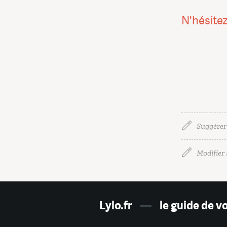
N'hésitez
Suggérer
Modifier l
Lylo.fr
—
le guide de v