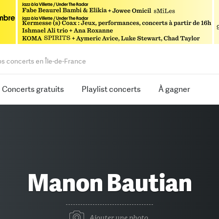
os concerts en Île-de-France
Concerts gratuits
Playlist concerts
À gagner
Manon Bautian
Ajouter une photo