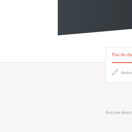
Pas de da
Annon
Aucune descrip