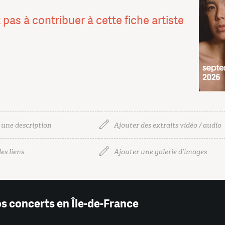
 pas à contribuer à cette fiche artiste
 une description
Ajouter des extraits vidéo / audio
es liens
Ajouter une galerie d’images
os concerts en Île-de-France