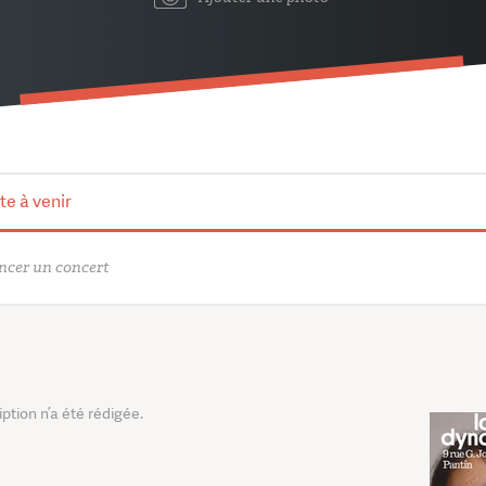
te à venir
cer un concert
tion n’a été rédigée.