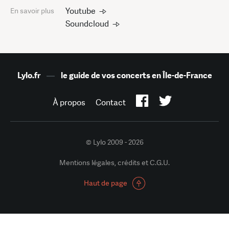
Youtube
En savoir plus
Soundcloud
Lylo.fr
—
le guide de vos concerts en Île-de-France
À propos
Contact
© Lylo 2009 - 2026
Mentions légales, crédits et C.G.U.
Haut de page