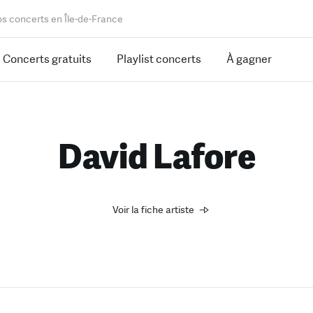
os concerts en Île-de-France
Concerts gratuits
Playlist concerts
À gagner
David Lafore
Voir la fiche artiste