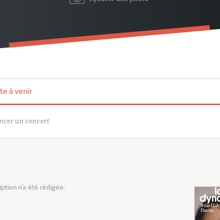
te à venir
cer un concert
tion n’a été rédigée.