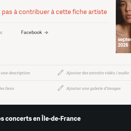
 pas à contribuer à cette fiche artiste
us
Facebook
 une description
Ajouter des extraits vidéo / audio
es liens
Ajouter une galerie d’images
os concerts en Île-de-France