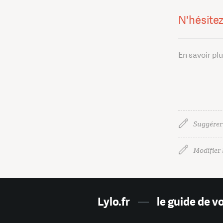
N'hésitez
En savoir pl
Suggérer
Modifier l
Lylo.fr
—
le guide de v