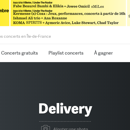
os concerts en Île-de-France
Concerts gratuits
Playlist concerts
À gagner
Delivery
Ajouter une photo