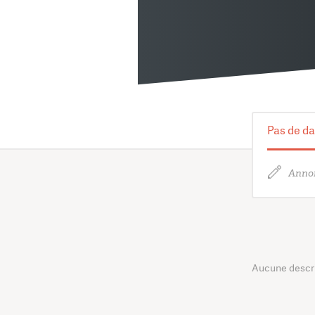
Pas de da
Annon
Aucune descrip