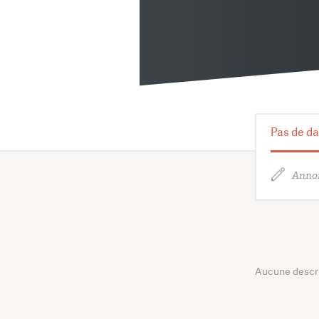
Pas de da
Annon
Aucune descrip