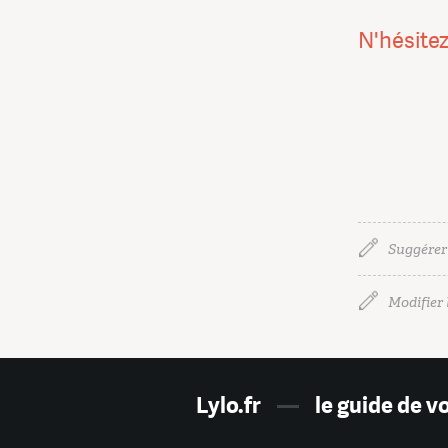
N'hésitez
Suggérer
Modifier l
Lylo.fr
—
le guide de v