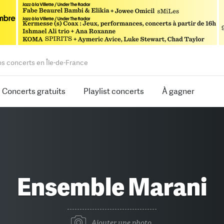
os concerts en Île-de-France
Concerts gratuits
Playlist concerts
À gagner
Ensemble Marani
Ajouter une photo