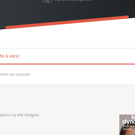
te à venir
cer un concert
tion n’a été rédigée.