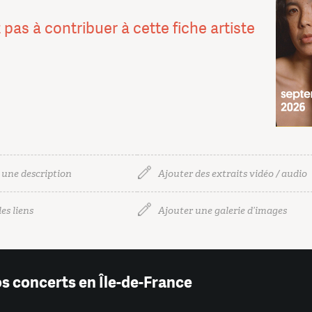
 pas à contribuer à cette fiche artiste
 une description
Ajouter des extraits vidéo / audio
es liens
Ajouter une galerie d’images
os concerts en Île-de-France