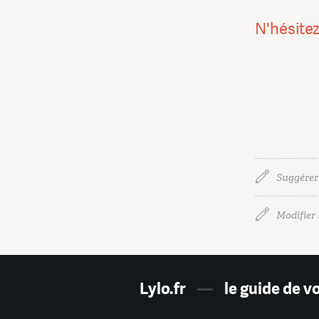
N'hésitez
Suggérer
Modifier l
Lylo.fr
—
le guide de v