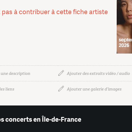
 pas à contribuer à cette fiche artiste
 une description
Ajouter des extraits vidéo / audio
es liens
Ajouter une galerie d’images
os concerts en Île-de-France