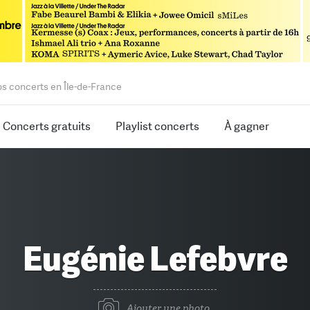
os concerts en Île-de-France
Concerts gratuits
Playlist concerts
À gagner
Eugénie Lefebvre
Ajouter une photo