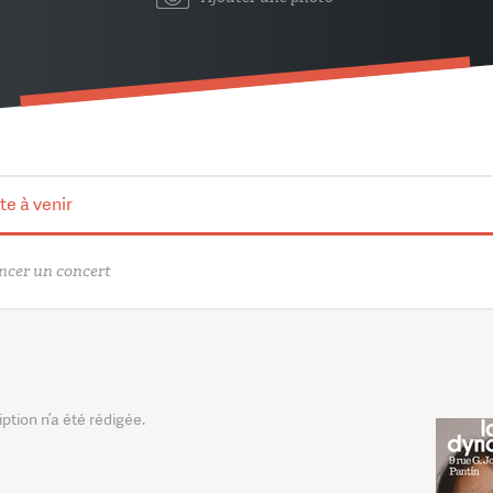
te à venir
cer un concert
tion n’a été rédigée.