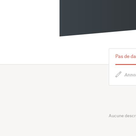
Pas de da
Annon
Aucune descrip