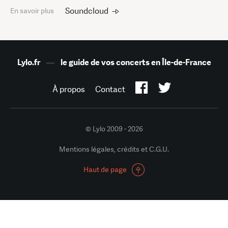
Soundcloud
En savoir plus
Lylo.fr
—
le guide de vos concerts en Île-de-France
À propos
Contact
© Lylo 2009 - 2026
Mentions légales, crédits et C.G.U.
Haut de page