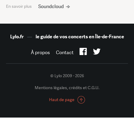
Soundcloud
En savoir plus
Lylo.fr
—
le guide de vos concerts en Île-de-France
À propos
Contact
© Lylo 2009 - 2026
Mentions légales, crédits et C.G.U.
Haut de page