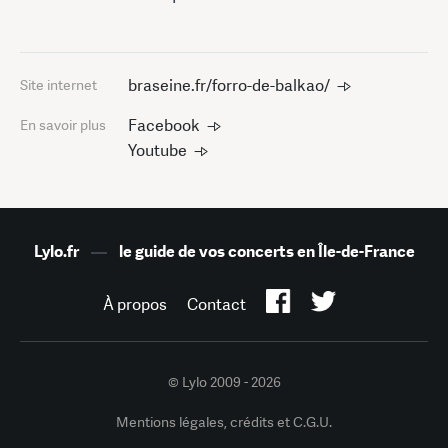
braseine.fr/forro-de-balkao/
Site internet
Facebook
En savoir plus
Youtube
Lylo.fr
—
le guide de vos concerts en Île-de-France
À propos
Contact
© Lylo 2009 - 2026
Mentions légales, crédits et C.G.U.