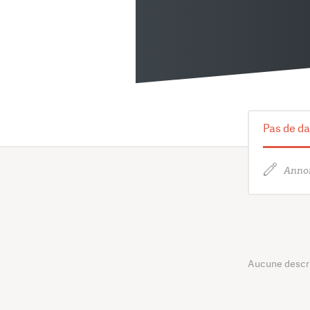
Pas de da
Annon
Aucune descrip