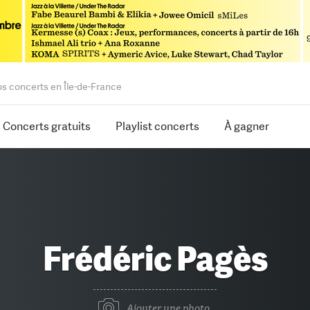
os concerts en Île-de-France
Concerts gratuits
Playlist concerts
À gagner
Frédéric Pagès
Ajouter une photo