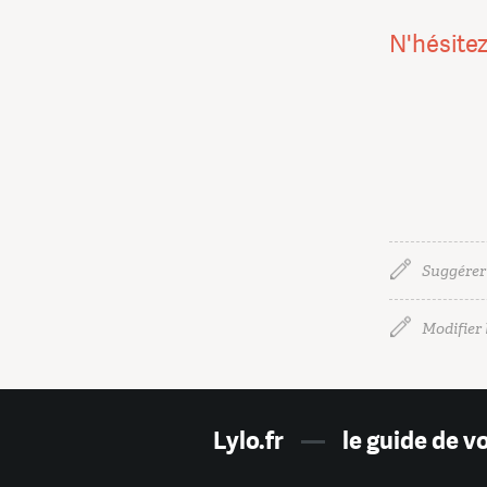
N'hésitez
Suggérer
Modifier l
Lylo.fr
—
le guide de v