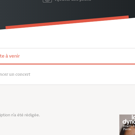
te à venir
cer un concert
tion n’a été rédigée.