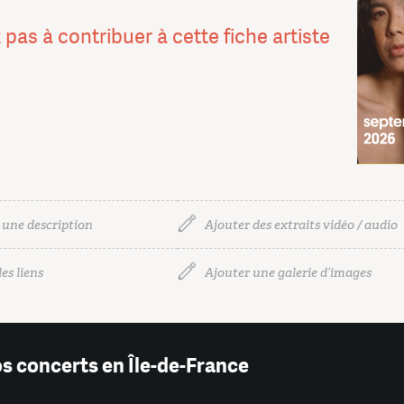
 pas à contribuer à cette fiche artiste
 une description
Ajouter des extraits vidéo / audio
es liens
Ajouter une galerie d’images
os concerts en Île-de-France