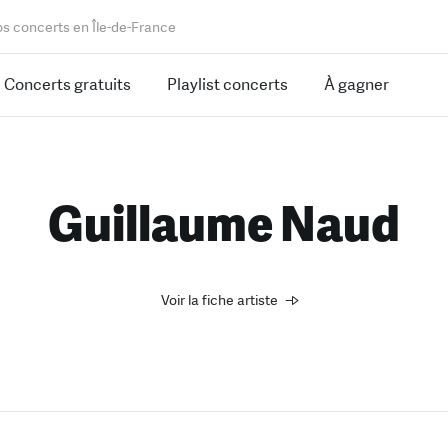
os concerts en Île-de-France
Concerts gratuits
Playlist concerts
À gagner
Guillaume Naud
Voir la fiche artiste