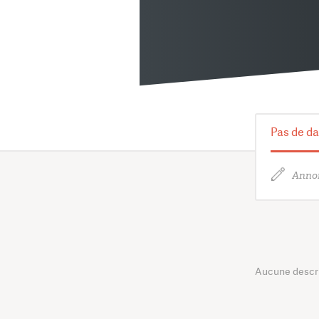
Pas de da
Annon
Aucune descrip