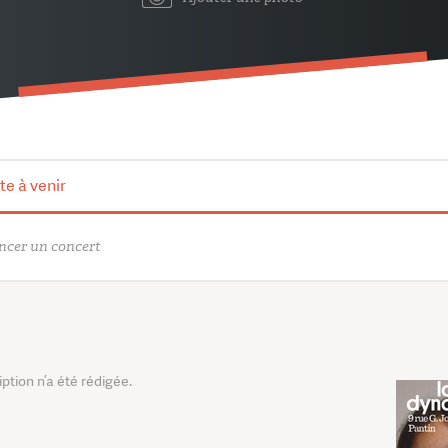
te à venir
cer un concert
tion n’a été rédigée.