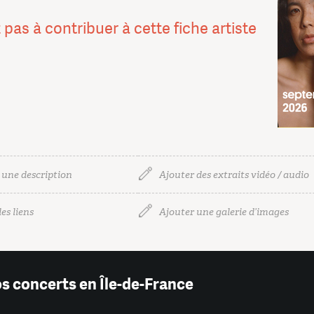
 pas à contribuer à cette fiche artiste
 une description
Ajouter des extraits vidéo / audio
es liens
Ajouter une galerie d’images
os concerts en Île-de-France