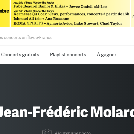
os concerts en Île-de-France
Concerts gratuits
Playlist concerts
À gagner
Jean-Frédéric Molar
Ajouter une photo