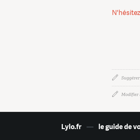
N'hésitez
Suggérer
Modifier l
Lylo.fr
—
le guide de v