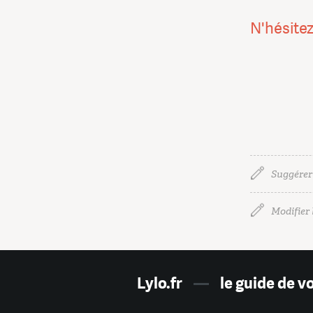
N'hésitez
Suggérer
Modifier l
Lylo.fr
—
le guide de v