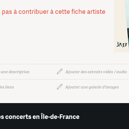
 pas à contribuer à cette fiche artiste
 une description
Ajouter des extraits vidéo / audio
es liens
Ajouter une galerie d’images
os concerts en Île-de-France