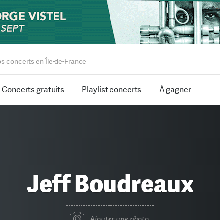
os concerts en Île-de-France
Concerts gratuits
Playlist concerts
À gagner
Jeff Boudreaux
Ajouter une photo