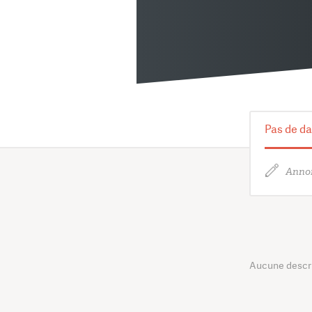
Pas de da
Annon
Aucune descrip