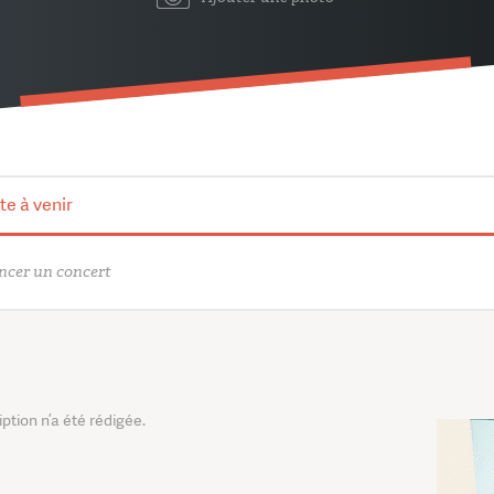
te à venir
cer un concert
tion n’a été rédigée.