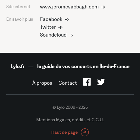
www.jeromesabbagh.com
Site internet
Facebook
En savoir plus
Twitter
Soundcloud
Lylo.fr
—
le guide de vos concerts en Île-de-France
À propos
Contact
© Lylo 2009 - 2026
Mentions légales, crédits et C.G.U.
Haut de page