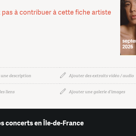
 pas à contribuer à cette fiche artiste
 une description
Ajouter des extraits vidéo / audio
es liens
Ajouter une galerie d’images
os concerts en Île-de-France