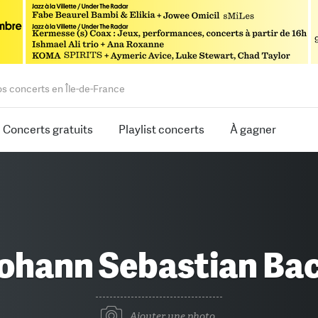
os concerts en Île-de-France
Concerts gratuits
Playlist concerts
À gagner
ohann Sebastian Ba
Ajouter une photo