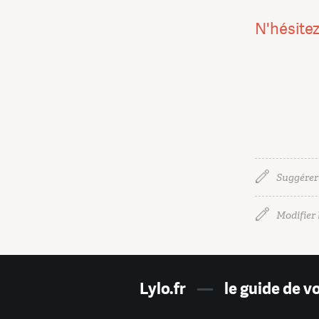
N'hésitez
Suggérer
Modifier l
Lylo.fr
—
le guide de v