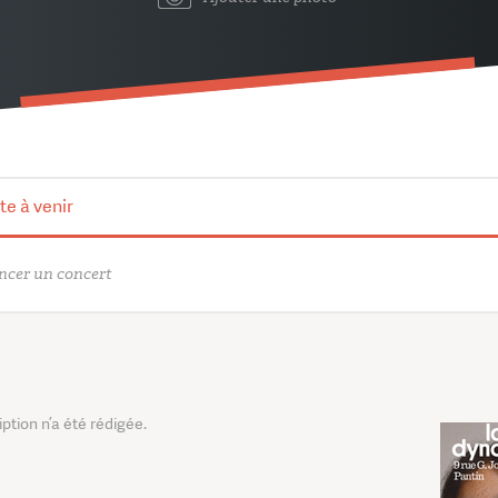
te à venir
cer un concert
tion n’a été rédigée.