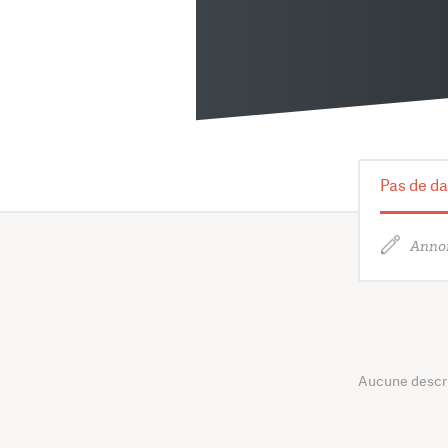
Pas de da
Annon
Aucune descrip