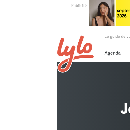
Le guide de v
Agenda
J