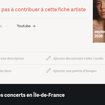
 pas à contribuer à cette fiche artiste
us
Youtube
 une description
Ajouter des extraits vidéo / audio
es liens
Ajouter une galerie d’images
os concerts en Île-de-France