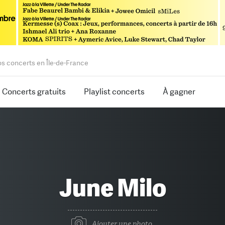
os concerts en Île-de-France
Concerts gratuits
Playlist concerts
À gagner
June Milo
Ajouter une photo