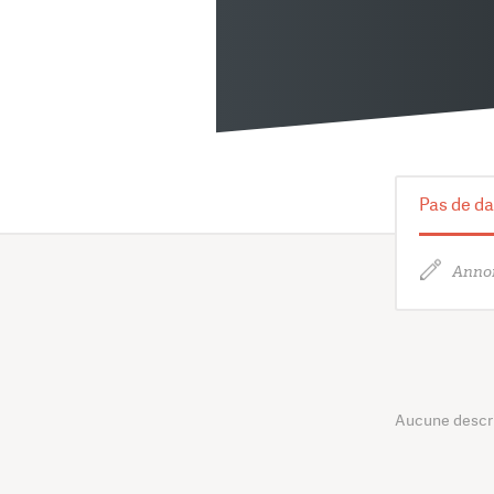
Pas de da
Annon
Aucune descrip