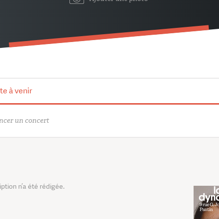
te à venir
cer un concert
tion n’a été rédigée.