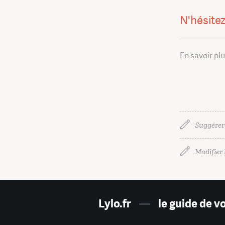
N'hésitez
En savoir pl
Suggérer
Modifier l
Lylo.fr
—
le guide de v