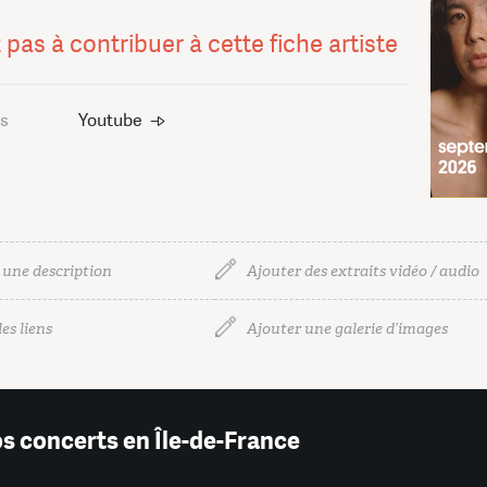
 pas à contribuer à cette fiche artiste
us
Youtube
 une description
Ajouter des extraits vidéo / audio
es liens
Ajouter une galerie d’images
os concerts en Île-de-France