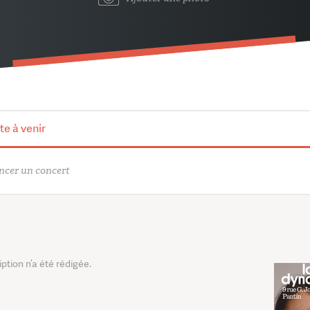
te à venir
cer un concert
tion n’a été rédigée.