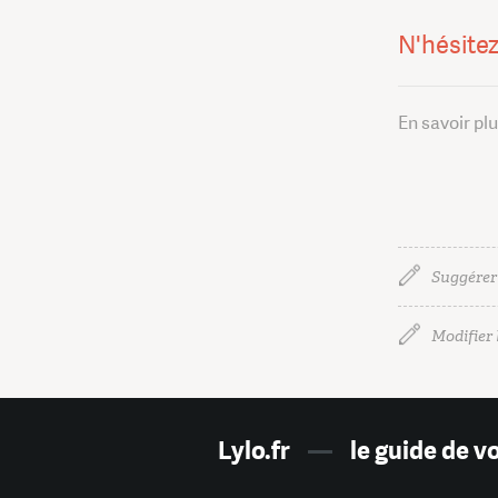
N'hésitez
En savoir pl
Suggérer
Modifier l
Lylo.fr
—
le guide de v