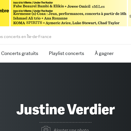
os concerts en Île-de-France
Concerts gratuits
Playlist concerts
À gagner
Justine Verdier
Ajouter une photo