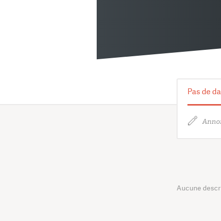
Pas de da
Annon
Aucune descrip