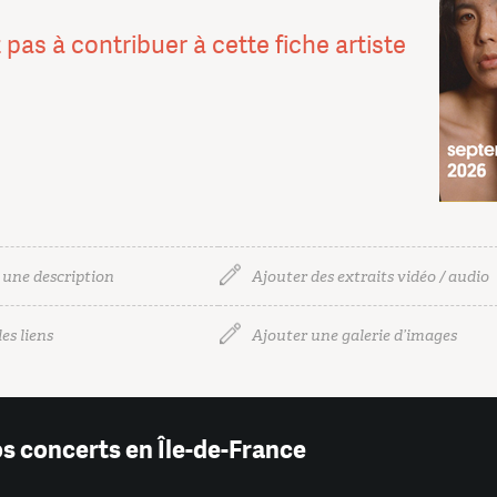
 pas à contribuer à cette fiche artiste
 une description
Ajouter des extraits vidéo / audio
es liens
Ajouter une galerie d’images
os concerts en Île-de-France