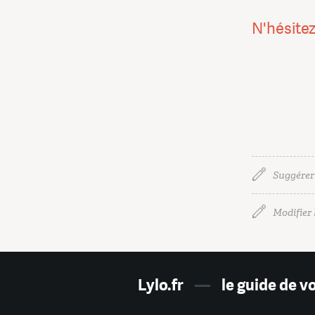
N'hésitez
Suggérer
Modifier l
Lylo.fr
—
le guide de v