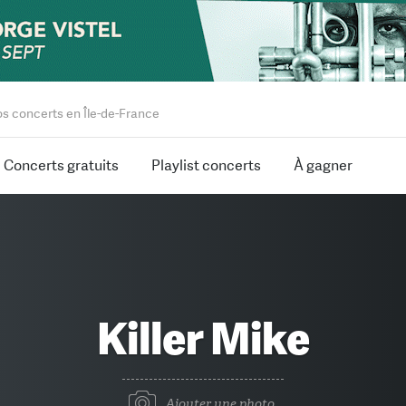
os concerts en Île-de-France
Concerts gratuits
Playlist concerts
À gagner
Killer Mike
Ajouter une photo