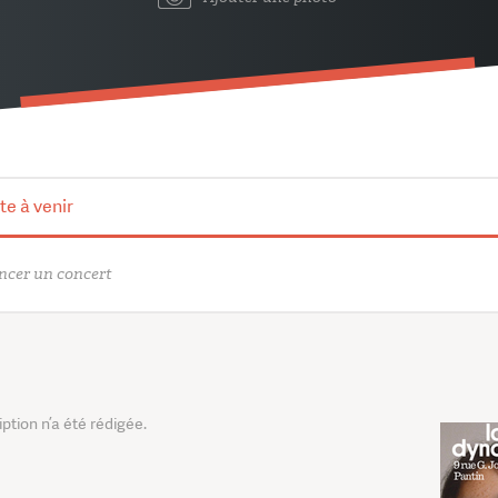
te à venir
cer un concert
tion n’a été rédigée.