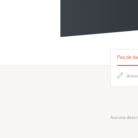
Pas de da
Annon
Aucune descrip