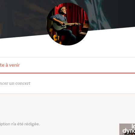
te à venir
cer un concert
tion n’a été rédigée.