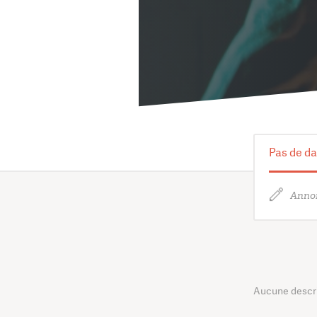
Pas de da
Annon
Aucune descrip