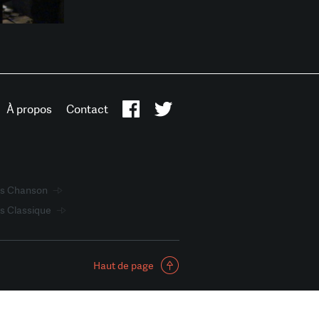
À propos
Contact
ts Chanson
s Classique
Haut de page