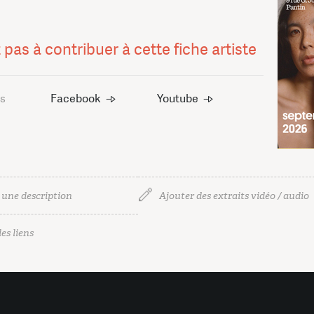
 pas à contribuer à cette fiche artiste
us
Facebook
Youtube
 une description
Ajouter des extraits vidéo / audio
es liens