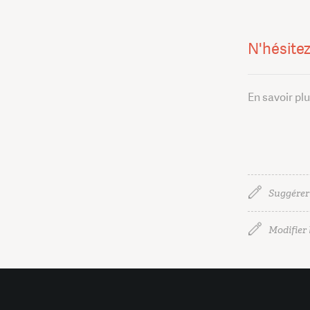
N'hésitez
En savoir pl
Suggérer
Modifier l