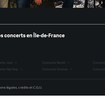
os concerts en Île-de-France
rts Jazz
Concerts World
Concer
rts Hip-Hop
Concerts Groove
Concert
ons légales, crédits et C.G.U.