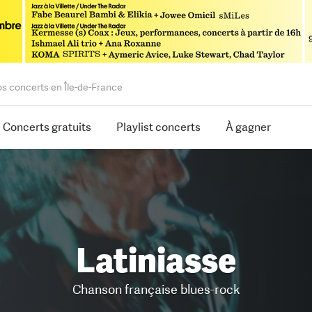
os concerts en Île-de-France
Concerts gratuits
Playlist concerts
À gagner
Latiniasse
Chanson française blues-rock