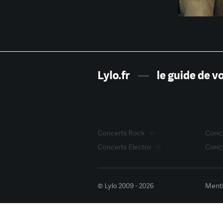
Lylo.fr
—
le guide de v
Concerts Rock
Conce
Concerts Electro
Conce
© Lylo 2009 - 2026
Menti