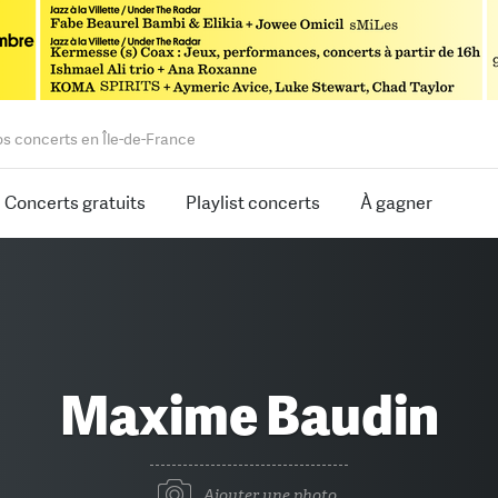
os concerts en Île-de-France
Concerts gratuits
Playlist concerts
À gagner
Maxime Baudin
Ajouter une photo