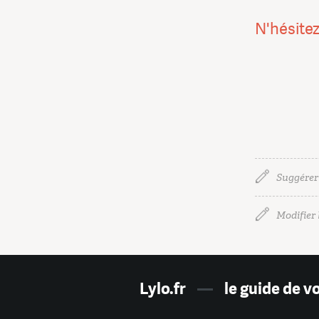
N'hésitez
Suggérer
Modifier l
Lylo.fr
—
le guide de v