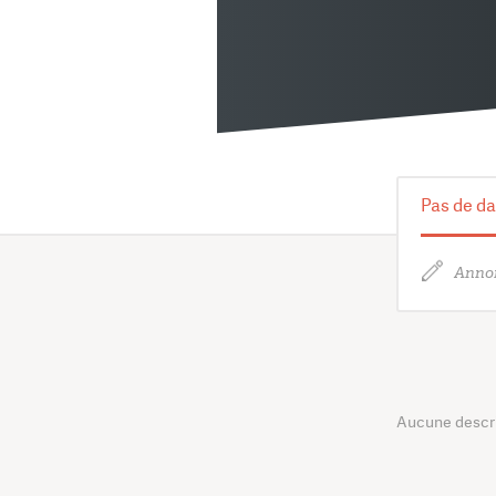
Pas de da
Annon
Aucune descrip