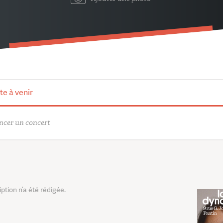
te à venir
cer un concert
tion n’a été rédigée.