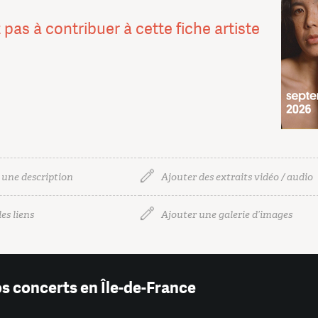
 pas à contribuer à cette fiche artiste
 une description
Ajouter des extraits vidéo / audio
es liens
Ajouter une galerie d’images
os concerts en Île-de-France