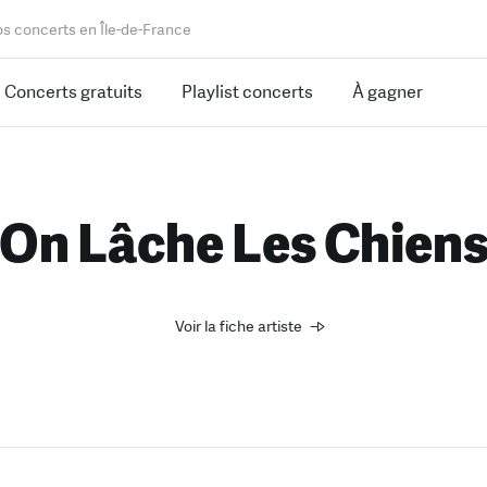
os concerts en Île-de-France
Concerts gratuits
Playlist concerts
À gagner
On Lâche Les Chien
Voir la fiche artiste