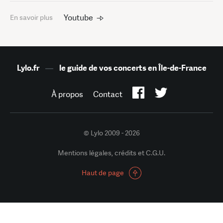
Youtube
En savoir plus
Lylo.fr
—
le guide de vos concerts en Île-de-France
À propos
Contact
© Lylo 2009 - 2026
Mentions légales, crédits et C.G.U.
Haut de page