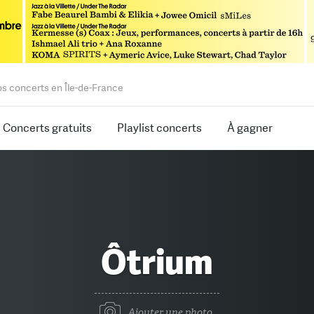
os concerts en Île-de-France
Concerts gratuits
Playlist concerts
À gagner
Ôtrium
Ajouter une photo