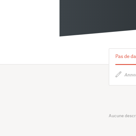
Pas de da
Annon
Aucune descrip