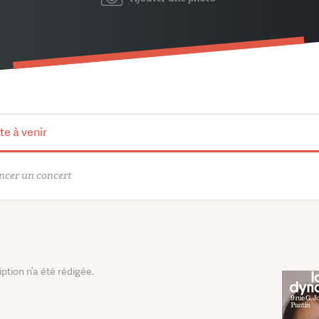
te à venir
cer un concert
tion n’a été rédigée.