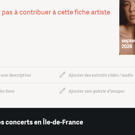
 pas à contribuer à cette fiche artiste
 une description
Ajouter des extraits vidéo / audio
es liens
Ajouter une galerie d’images
os concerts en Île-de-France