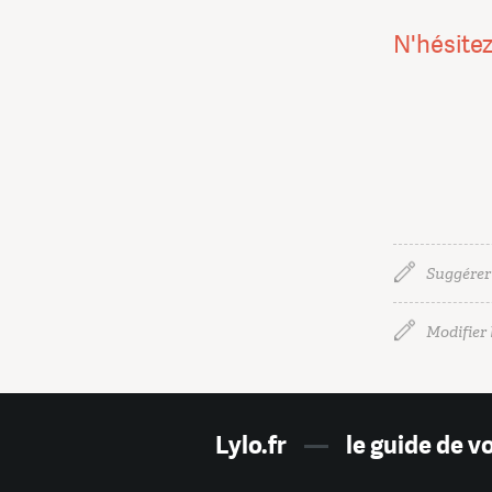
N'hésitez
Suggérer
Modifier l
Lylo.fr
—
le guide de v