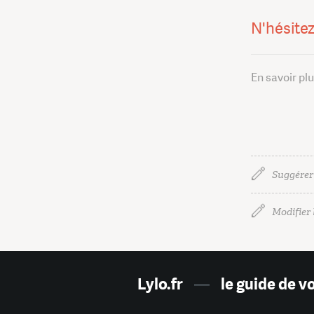
N'hésitez
En savoir pl
Suggérer
Modifier l
Lylo.fr
—
le guide de v