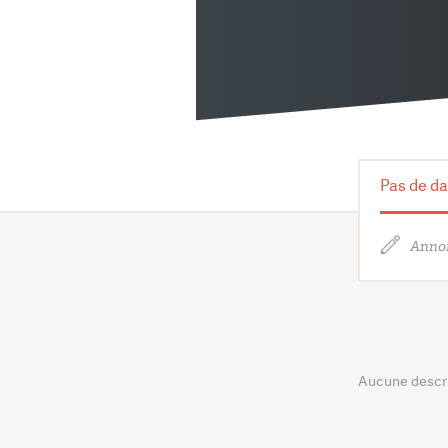
Pas de da
Annon
Aucune descrip