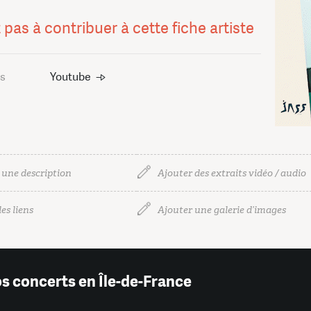
 pas à contribuer à cette fiche artiste
us
Youtube
 une description
Ajouter des extraits vidéo / audio
es liens
Ajouter une galerie d’images
os concerts en Île-de-France