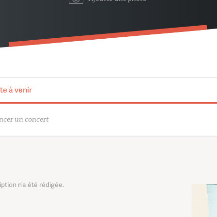
te à venir
cer un concert
tion n’a été rédigée.