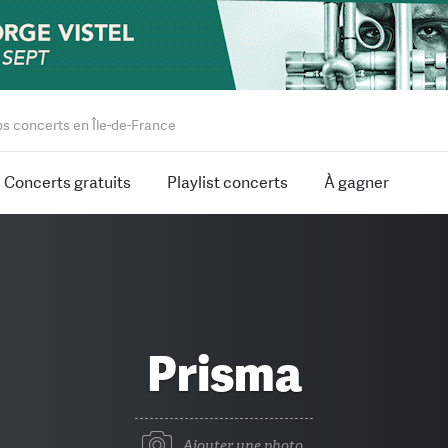
os concerts en Île-de-France
Concerts gratuits
Playlist concerts
À gagner
Prisma
Ajouter une photo