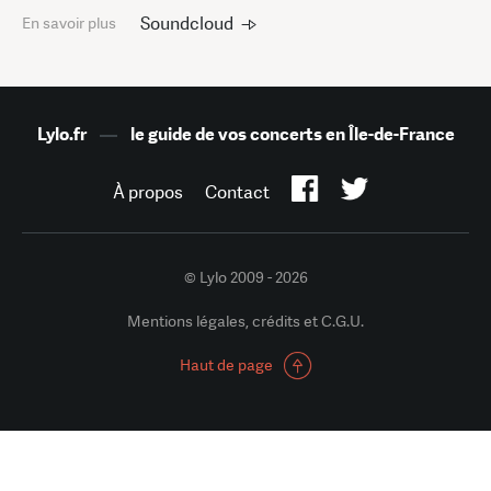
Soundcloud
En savoir plus
Lylo.fr
—
le guide de vos concerts en Île-de-France
À propos
Contact
© Lylo 2009 - 2026
Mentions légales, crédits et C.G.U.
Haut de page