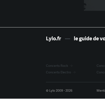
Lylo.fr
—
le guide de v
Concerts Rock
Conce
Concerts Electro
Conce
© Lylo 2009 - 2026
Menti