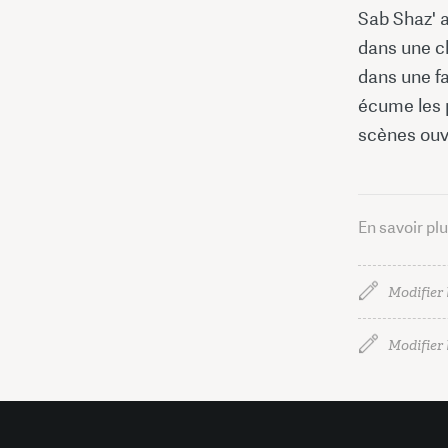
Sab Shaz' 
dans une ch
dans une fa
écume les p
scènes ouve
En savoir pl
Modifier 
Modifier l