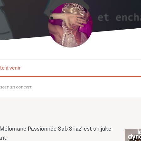
te à venir
cer un concert
 Mélomane Passionnée Sab Shaz' est un juke
nt.