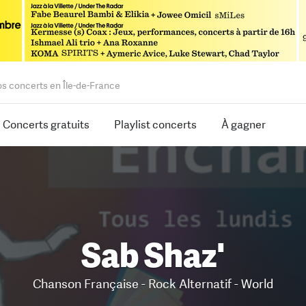
os concerts en Île-de-France
Concerts gratuits
Playlist concerts
À gagner
Sab Shaz'
Chanson Française - Rock Alternatif - World