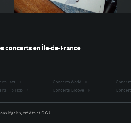
os concerts en Île-de-France
rts Jazz
Concerts World
Concer
rts Hip-Hop
Concerts Groove
Concert
ons légales, crédits et C.G.U.