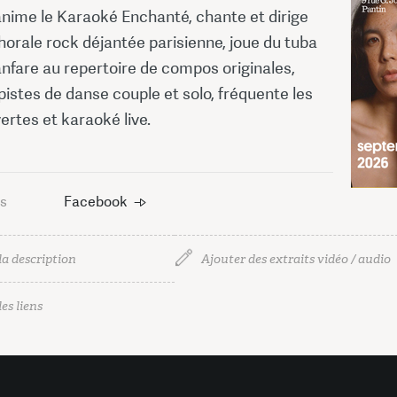
anime le Karaoké Enchanté, chante et dirige
orale rock déjantée parisienne, joue du tuba
nfare au repertoire de compos originales,
istes de danse couple et solo, fréquente les
rtes et karaoké live.
us
Facebook
la description
Ajouter des extraits vidéo / audio
es liens