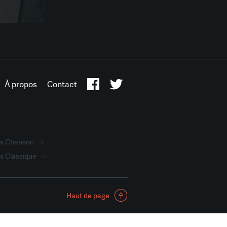
À propos
Contact
ts Chanson
s Classique
Haut de page