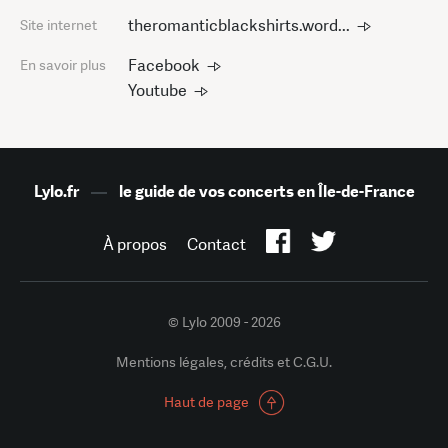
theromanticblackshirts.word...
Site internet
Facebook
En savoir plus
Youtube
Lylo.fr
—
le guide de vos concerts en Île-de-France
À propos
Contact
© Lylo 2009 - 2026
Mentions légales, crédits et C.G.U.
Haut de page