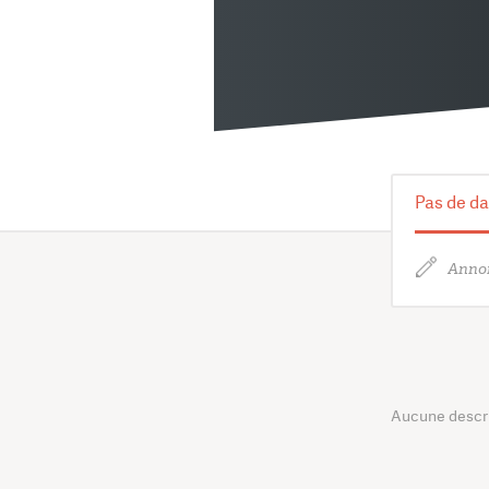
Pas de da
Annon
Aucune descrip