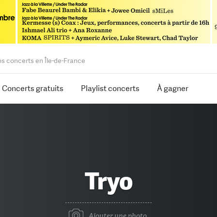
os concerts en Île-de-France
Concerts gratuits
Playlist concerts
À gagner
Tryo
Ajouter une photo