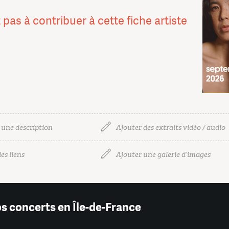
 pas à contribuer à cette fiche artiste
 une description
Ajouter des extraits vidéo / audio
es liens
Ajouter une galerie d’images
os concerts en Île-de-France