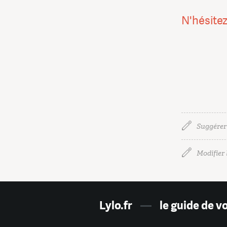
N'hésitez
Suggérer
Modifier l
Lylo.fr
—
le guide de v