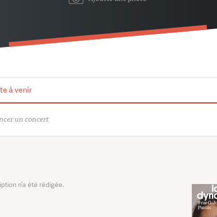
te à venir
cer un concert
tion n’a été rédigée.