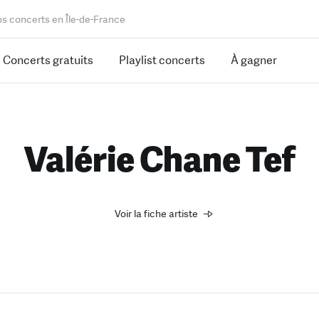
os concerts en Île-de-France
Concerts gratuits
Playlist concerts
À gagner
Valérie Chane Tef
Voir la fiche artiste