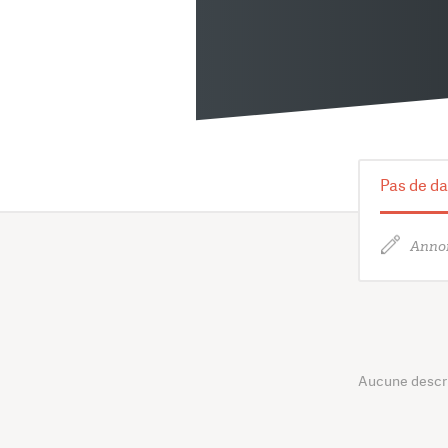
Pas de da
Annon
Aucune descrip