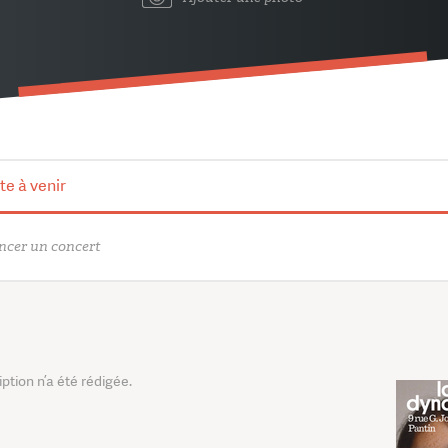
te à venir
cer un concert
tion n’a été rédigée.