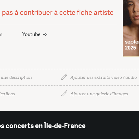
 pas à contribuer à cette fiche artiste
us
Youtube
 une description
Ajouter des extraits vidéo / audio
es liens
Ajouter une galerie d’images
os concerts en Île-de-France