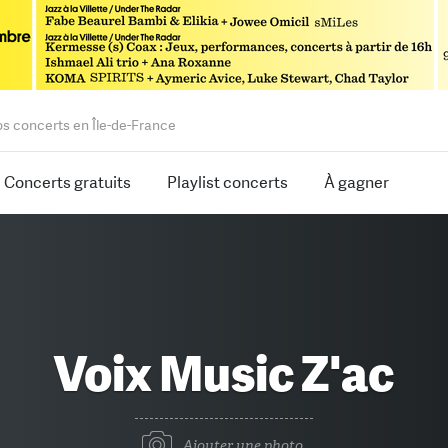
os concerts en Île-de-France
Concerts gratuits
Playlist concerts
À gagner
Voix Music Z'ac
Ajouter une photo