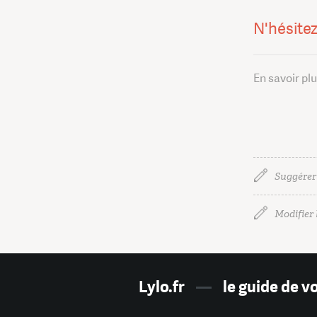
N'hésitez
En savoir pl
Suggérer
Modifier l
Lylo.fr
—
le guide de v