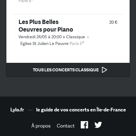
Paris 6
Les Plus Belles
20 €
Oeuvres pour Piano
Vendredi 24/05 à 20:00
Classique
–
e
Eglise St Julien Le Pauvre
Paris 5
TOUS LES CONCERTS CLASSIQUE
Lylo.fr
—
le guide de vos concerts en Île-de-France
À propos
Contact