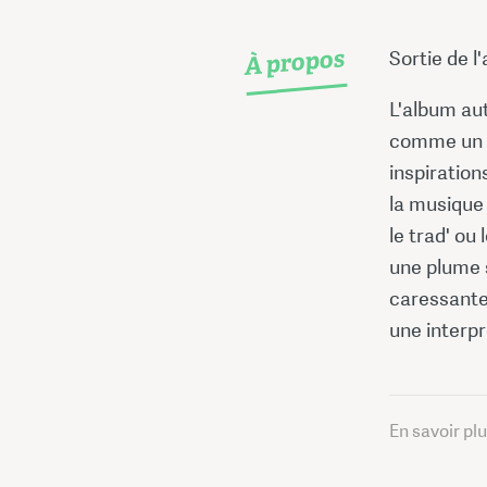
À propos
Sortie de 
L'album au
comme un 
inspiration
la musique 
le trad' o
une plume s
caressante,
une interpr
En savoir pl