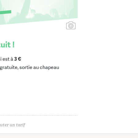
Ajouter une affiche
uit !
i est à
3 €
gratuite, sortie au chapeau
uter un tarif