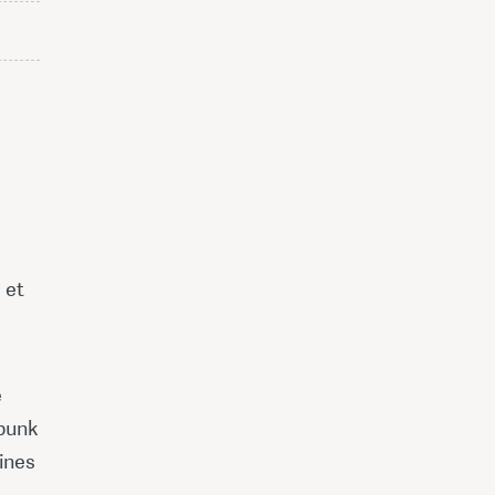
 et
e
 punk
aines