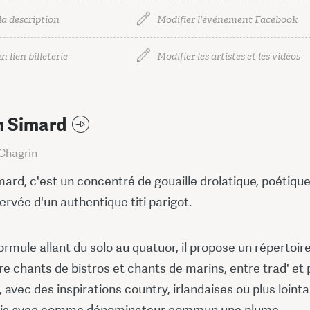
la description
Modifier l'événement Facebook
n lien billeterie
Modifier les artistes et les vidéos
n Simard
Chagrin
ard, c'est un concentré de gouaille drolatique, poétique
rvée d'un authentique titi parigot.
rmule allant du solo au quatuor, il propose un répertoir
re chants de bistros et chants de marins, entre trad' et
 avec des inspirations country, irlandaises ou plus loint
ais avec comme dénominateur commun une plume