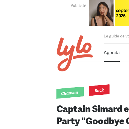
Le guide de v
Agenda
Rock
Chanson
Captain Simard e
Party "Goodbye 