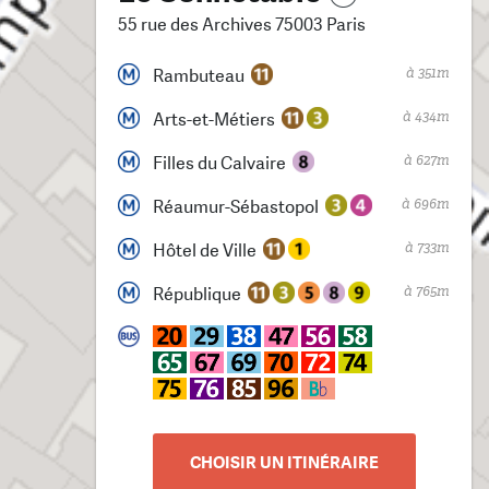
55 rue des Archives 75003 Paris
à 351m
Rambuteau
à 434m
Arts-et-Métiers
à 627m
Filles du Calvaire
à 696m
Réaumur-Sébastopol
à 733m
Hôtel de Ville
à 765m
République
CHOISIR UN ITINÉRAIRE