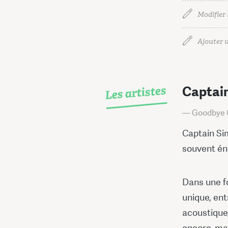
Modifier 
Ajouter u
Les artistes
Captai
— Goodbye 
Captain Sim
souvent éne
Dans une fo
unique, ent
acoustique,
encore, m