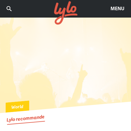
MENU
World
Lylo recommande