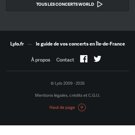
TOUS LES CONCERTS WORLD
Lylo.fr
—
le guide de vos concerts en Île-de-France
À propos
Contact
© Lylo 2009 - 2026
Mentions légales, crédits et C.G.U.
Haut de page