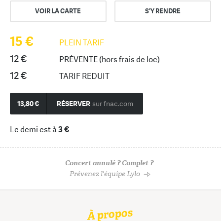
VOIR LA CARTE
S'Y RENDRE
15 €
PLEIN TARIF
12 €
PRÉVENTE (hors frais de loc)
12 €
TARIF REDUIT
13,80 €
RÉSERVER
sur fnac.com
Le demi est à
3 €
Concert annulé ? Complet ?
Prévenez l'équipe Lylo
À propos