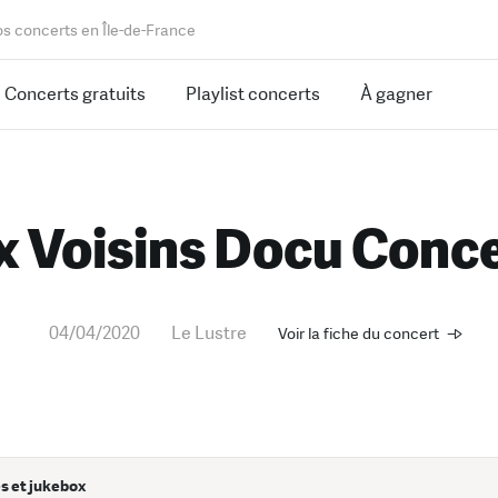
os concerts en Île-de-France
Concerts gratuits
Playlist concerts
À gagner
 Voisins Docu Conce
04/04/2020
Le Lustre
Voir la fiche du concert
s et jukebox