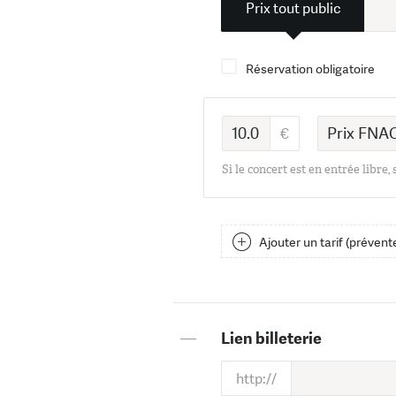
Prix tout public
Réservation obligatoire
Si le concert est en entrée libre,
Ajouter un tarif (prévente
—
Lien billeterie