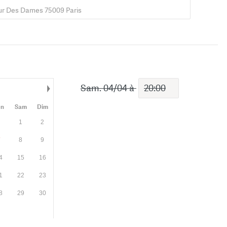
ur Des Dames 75009 Paris
Sam. 04/04
à
Mois suivant
en
Sam
Dim
1
2
7
8
9
4
15
16
1
22
23
8
29
30