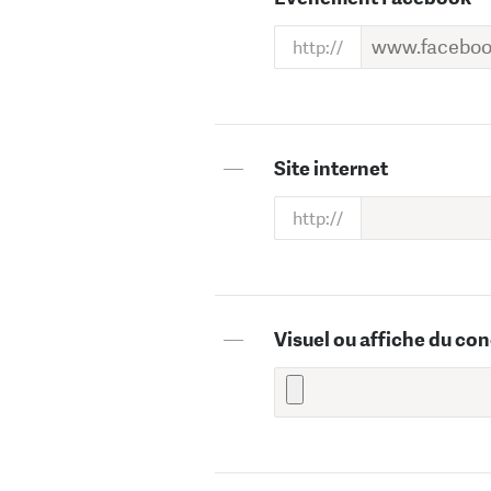
—
Site internet
—
Visuel ou affiche du con