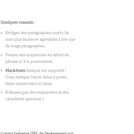
Quelques conseils :
Rédigez des paragraphes courts, ils
sont plus faciles et agréables à lire que
de longs paragraphes.
Pensez aux majuscules en début de
phrase et à la ponctuation.
Markdown
basique est supporté !
Gras, italique, barré, listes à puces,
listes numérotées et liens.
N’abusez pas des majuscules ni des
caractères spéciaux :)
Copiez l’adresse URL de l’événement sur