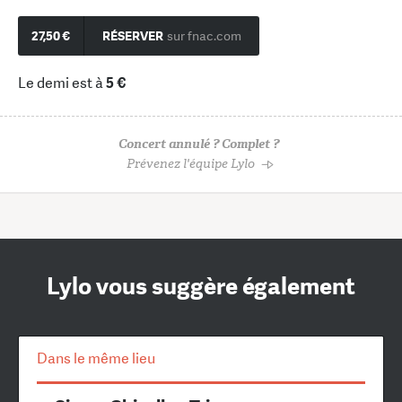
27,50 €
RÉSERVER
sur fnac.com
Le demi est à
5 €
Concert annulé ? Complet ?
Prévenez l'équipe Lylo
Lylo vous suggère également
Dans le même lieu