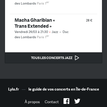
er
des Lombards
Paris 1
Macha Gharibian «
28 €
Trans Extended »
Vendredi 24/03 à 21:30
Jazz
–
Duc
er
des Lombards
Paris 1
TOUS LES CONCERTS JAZZ
Lylo.fr
—
le guide de vos concerts en Île-de-France
À propos
Contact