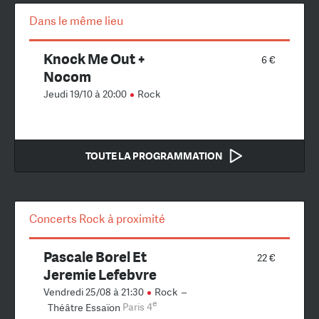
Dans le même lieu
Knock Me Out +
6 €
Nocom
Jeudi 19/10 à 20:00
Rock
TOUTE LA PROGRAMMATION
Concerts Rock à proximité
Pascale Borel Et
22 €
Jeremie Lefebvre
Vendredi 25/08 à 21:30
Rock
–
e
Théâtre Essaïon
Paris 4