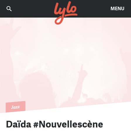
MENU
Jazz
Daïda #Nouvellescène