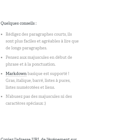
Quelques conseils :
Rédigez des paragraphes courts, ils
sont plus faciles et agréables à lire que
de longs paragraphes.
Pensez aux majuscules en début de
phrase et à la ponctuation.
Markdown
basique est supporté !
Gras, italique, barré, listes à puces,
listes numérotées et liens.
N’abusez pas des majuscules ni des
caractères spéciaux :)
Copiez l’adresse URL de l’événement sur