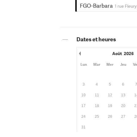
FGO-Barbara
1 rue Fleury
—
Dates et heures
Août
2026
Mois précédent
Lun
Mar
Mer
Jeu
V
3
4
5
6
10
11
12
13
1
17
18
19
20
2
24
25
26
27
2
31