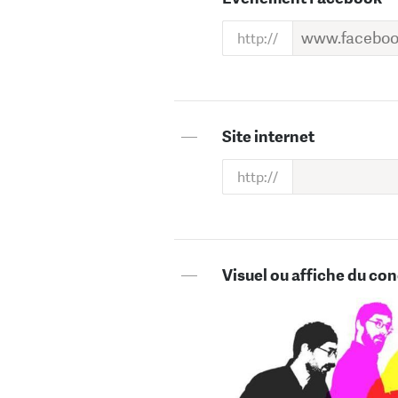
—
Site internet
—
Visuel ou affiche du con