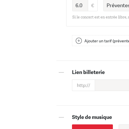
Si le concert est en entrée libre,
Ajouter un tarif (prévente
—
Lien billeterie
—
Style de musique