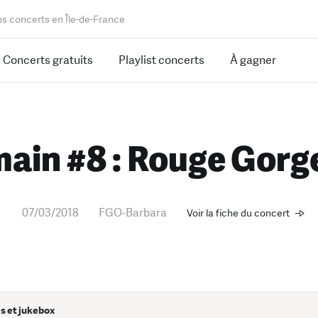
os concerts en Île-de-France
Concerts gratuits
Playlist concerts
À gagner
ain #8 : Rouge Gorge
07/03/2018
FGO-Barbara
Voir la fiche du concert
s et jukebox