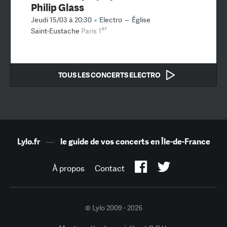
Philip Glass
Jeudi 15/03 à 20:30
Electro
–
Église
er
Saint-Eustache
Paris 1
TOUS LES CONCERTS ELECTRO
Lylo.fr
—
le guide de vos concerts en Île-de-France
À propos
Contact
© Lylo 2009 - 2026