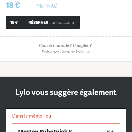
18 €
Prix FNAC
18 €
RÉSERVER
sur fnac.com
Concert annulé ? Complet ?
Prévenez l'équipe Lylo
Lylo vous suggère également
Dans le même lieu
Morton Subotnick &
18 €