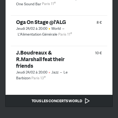
e
One Sound Bar
Paris 11
Oga On Stage @l'ALG
8 €
Jeudi 24/02 à 20:00
World
–
e
L'Alimentation Générale
Paris 11
J.Boudreaux &
10 €
R.Marshall feat their
friends
Jeudi 24/02 à 20:00
Jazz
–
Le
e
Barbizon
Paris 13
TOUS LES CONCERTS WORLD