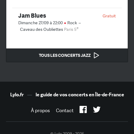
Jam Blues
Gratuit
Dimanche 27/09 à 22:00
Rock
–
e
Caveau des Oubliettes
Paris 5
TOUS LES CONCERTS JAZZ
Lylo.fr
—
le guide de vos concerts en Île-de-France
À propos
Contact
© Lylo 2009 - 2026