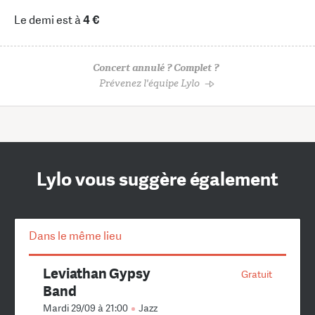
Le demi est à
4 €
Concert annulé ? Complet ?
Prévenez l'équipe Lylo
Lylo vous suggère également
Dans le même lieu
Leviathan Gypsy
Gratuit
Band
Mardi 29/09 à 21:00
Jazz