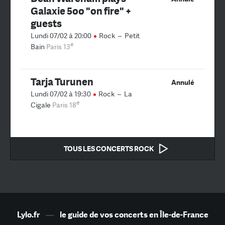
Galaxie 5oo "on fire" +
guests
Lundi 07/02 à 20:00
Rock
–
Petit
e
Bain
Paris 13
Tarja Turunen
Annulé
Lundi 07/02 à 19:30
Rock
–
La
e
Cigale
Paris 18
TOUS LES CONCERTS ROCK
Lylo.fr
—
le guide de vos concerts en Île-de-France