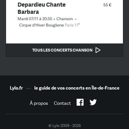
Depardieu Chante
55 €
Barbara
Mardi 07/11 à 20:30
Chanson
–
e
Cirque d'Hiver Bouglione
Paris 11
TOUS LES CONCERTS CHANSON
Lylo.fr
—
le guide de vos concerts en Île-de-France
À propos
Contact
© Lylo 2009 - 2026