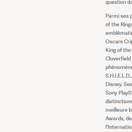
question da
Parmi ses p
of the Ring
emblématiq
Oscars Cri
King of th
Cloverfield
phénomène 
S.H.I.E.L.D
Disney. Se
Sony PlayS
distinctio
meilleure b
Awards, de
l'Internat