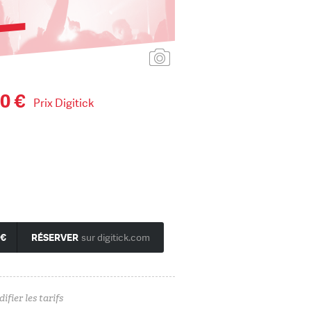
Ajouter une affiche
0 €
Prix Digitick
 €
RÉSERVER
sur digitick.com
ifier les tarifs