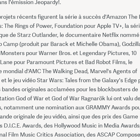
ns l'émission Jeopardy!.
rojets récents figurent la série à succès d'Amazon The
s: The Rings of Power, Foundation pour Apple TV+, la sér
ue de Starz Outlander, le documentaire Netflix nommé
p Camp (produit par Barack et Michelle Obama), Godzill
e Monsters pour Warner Bros. et Legendary Pictures, 10
 Lane pour Paramount Pictures et Bad Robot Films, le
mondial d'AMC The Walking Dead, Marvel's Agents of
., et le jeu vidéo Star Wars: Tales from the Galaxy's Edge
s bandes originales acclamées pour les blockbusters de
tation God of War et God of War Ragnarök lui ont valu d
ns, notamment une nomination aux GRAMMY Awards pou
ande originale de jeu vidéo, ainsi que des prix des Game
s D.I.C.E. Awards, des Hollywood Music in Media Awards
ional Film Music Critics Association, des ASCAP Compos