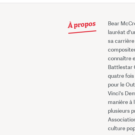
À propos
Bear McCre
lauréat d'
sa carrière
compositeur
connaître e
Battlestar
quatre foi
pour le Ou
Vinci's Dem
manière à l
plusieurs p
Associatio
culture pop