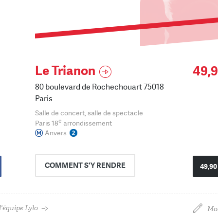
Le Trianon
49,9
80 boulevard de Rochechouart 75018
Paris
Salle de concert, salle de spectacle
e
Paris 18
arrondissement
Anvers
COMMENT
S'Y RENDRE
49,90
'équipe Lylo
Mod