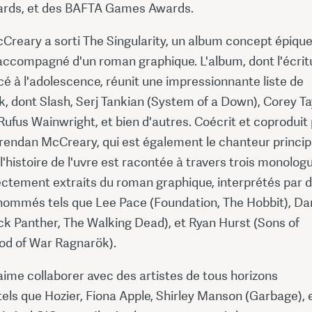
rds, et des BAFTA Games Awards.
Creary a sorti The Singularity, un album concept épiqu
accompagné d'un roman graphique. L'album, dont l'écrit
 à l'adolescence, réunit une impressionnante liste de
k, dont Slash, Serj Tankian (System of a Down), Corey Ta
 Rufus Wainwright, et bien d'autres. Coécrit et coproduit
Brendan McCreary, qui est également le chanteur princip
 l'histoire de l'uvre est racontée à travers trois monolog
rectement extraits du roman graphique, interprétés par 
nommés tels que Lee Pace (Foundation, The Hobbit), Da
ck Panther, The Walking Dead), et Ryan Hurst (Sons of
od of War Ragnarök).
ime collaborer avec des artistes de tous horizons
els que Hozier, Fiona Apple, Shirley Manson (Garbage), e