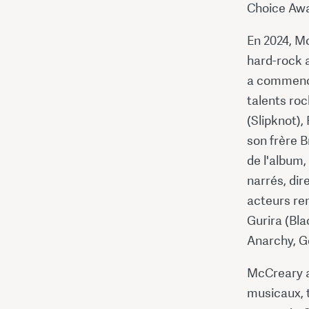
Choice Awa
En 2024, Mc
hard-rock 
a commencé
talents roc
(Slipknot),
son frère 
de l'album,
narrés, di
acteurs re
Gurira (Bla
Anarchy, G
McCreary a
musicaux, t