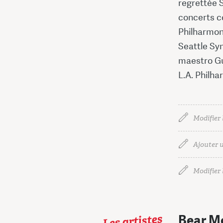
regrettée 
concerts c
Philharmoni
Seattle Sym
maestro Gu
L.A. Philha
Modifier 
Ajouter u
Modifier l
Les artistes
Bear M