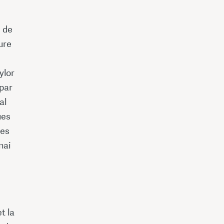
e de
ure
ylor
 par
al
ues
des
nai
t la