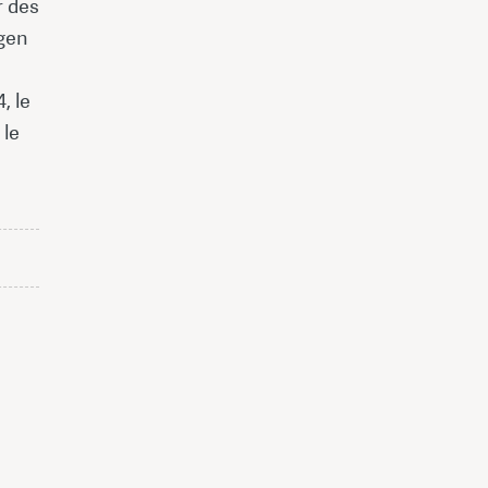
r des
gen
, le
 le