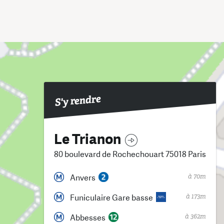
S'y rendre
Le Trianon
80 boulevard de Rochechouart 75018 Paris
à 70m
Anvers
à 173m
Funiculaire Gare basse
à 362m
Abbesses