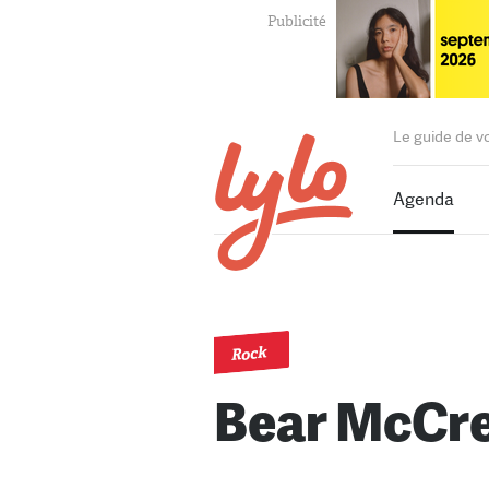
Le guide de v
Agenda
Rock
Bear McCr