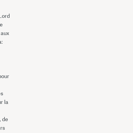
 Lord
ie
 aux
a:
 pour
es
r la
, de
ers