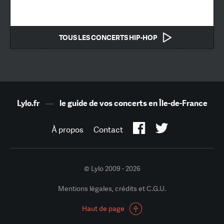
TOUS LES CONCERTS HIP-HOP
Lylo.fr
—
le guide de vos concerts en Île-de-France
À propos
Contact
© Lylo 2009 - 2026
Mentions légales, crédits et C.G.U.
Haut de page