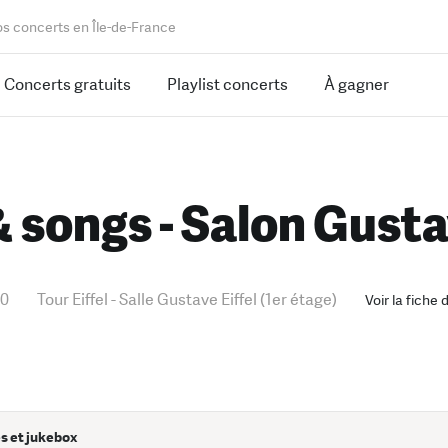
os concerts en Île-de-France
Concerts gratuits
Playlist concerts
À gagner
 songs - Salon Gusta
20
Tour Eiffel - Salle Gustave Eiffel (1er étage)
Voir la fiche
s et jukebox