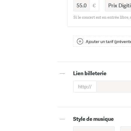
Si le concert est en entrée libre,
Ajouter un tarif (prévente
—
Lien billeterie
—
Style de musique