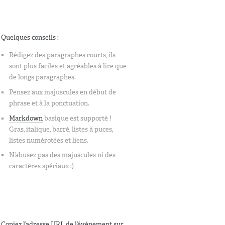
Quelques conseils :
Rédigez des paragraphes courts, ils
sont plus faciles et agréables à lire que
de longs paragraphes.
Pensez aux majuscules en début de
phrase et à la ponctuation.
Markdown
basique est supporté !
Gras, italique, barré, listes à puces,
listes numérotées et liens.
N’abusez pas des majuscules ni des
caractères spéciaux :)
Copiez l’adresse URL de l’événement sur