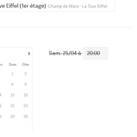
ve Eiffel (1er étage)
Champ de Mars - La Tour Eiffel
Sam. 25/04
à
Mois suivant
en
Sam
Dim
1
2
7
8
9
4
15
16
1
22
23
8
29
30