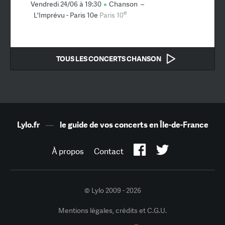
Vendredi 24/06 à 19:30
Chanson
–
e
L'Imprévu - Paris 10e
Paris 10
TOUS LES CONCERTS CHANSON
Lylo.fr
—
le guide de vos concerts en Île-de-France
À propos
Contact
© Lylo 2009 - 2026
Mentions légales, crédits et C.G.U.