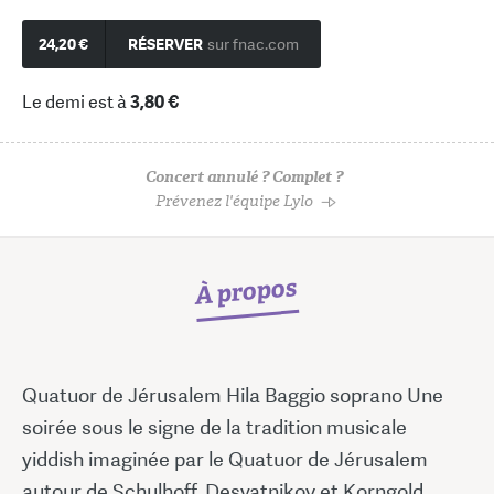
24,20 €
RÉSERVER
sur fnac.com
Le demi est à
3,80 €
Concert annulé ? Complet ?
Prévenez l'équipe Lylo
À propos
Quatuor de Jérusalem Hila Baggio soprano Une
soirée sous le signe de la tradition musicale
yiddish imaginée par le Quatuor de Jérusalem
autour de Schulhoff, Desyatnikov et Korngold.