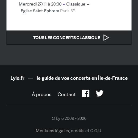
Mercredi 27/11 à 20:00
Classique
–
e
Eglise Saint-Ephrem
Paris 5
TOUS LES CONCERTS CLASSIQUE
Lylo.fr
—
le guide de vos concerts en Île-de-France
À propos
Contact
© Lylo 2009 - 2026
Mentions légales, crédits et C.G.U.