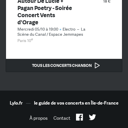
Autour De Lucie +
18 €
Pagan Poetry - Soirée
Concert Vents
d'Orage
Mercredi 05/10 à 19:00
Electro
–
La
Scène du Canal / Espace Jemmapes
e
Paris 10
TOUS LES CONCERTS CHANSON
Lylo.fr
—
le guide de vos concerts en Île-de-France
À propos
Contact