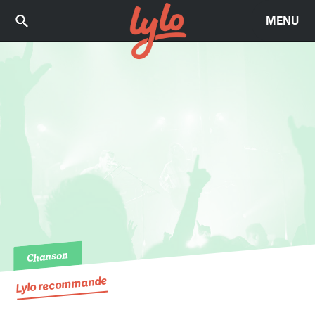
MENU
Chanson
Lylo recommande