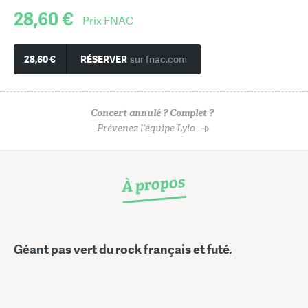
28,60 €
Prix FNAC
28,60 €
RÉSERVER
sur fnac.com
Concert annulé ? Complet ?
Prévenez l'équipe Lylo
À propos
Géant pas vert du rock français et futé.