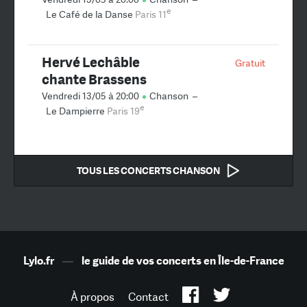
e
Le Café de la Danse
Paris 11
Hervé Lechâble
Gratuit
chante Brassens
Vendredi 13/05 à 20:00
Chanson
–
e
Le Dampierre
Paris 19
TOUS LES CONCERTS CHANSON
Lylo.fr
—
le guide de vos concerts en Île-de-France
À propos
Contact